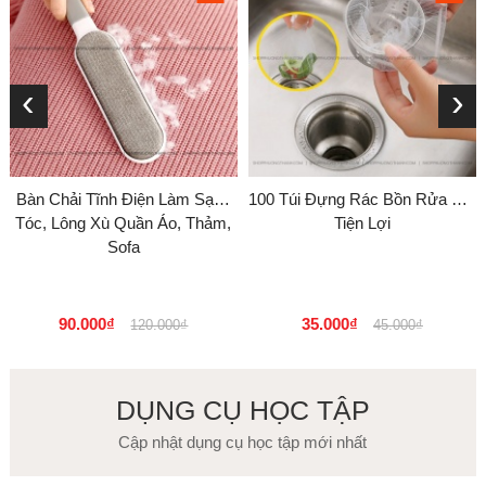
‹
›
Bàn Chải Tĩnh Điện Làm Sạch
100 Túi Đựng Rác Bồn Rửa Bát
Tóc, Lông Xù Quần Áo, Thảm,
Tiện Lợi
Sofa
90.000₫
35.000₫
120.000₫
45.000₫
DỤNG CỤ HỌC TẬP
Cập nhật dụng cụ học tập mới nhất