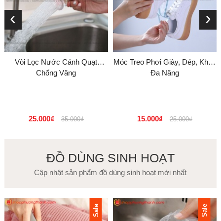
‹
›
Vòi Lọc Nước Cánh Quạt
Móc Treo Phơi Giày, Dép, Khăn
Chống Văng
Đa Năng
25.000₫
15.000₫
35.000₫
25.000₫
ĐỒ DÙNG SINH HOẠT
Cập nhật sản phẩm đồ dùng sinh hoạt mới nhất
Sale
Sale