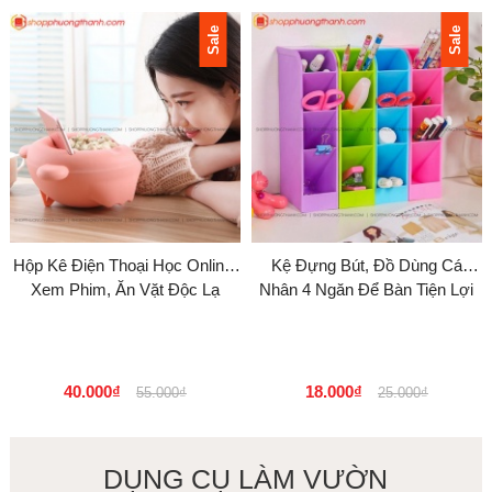
Sale
Sale
Hộp Kê Điện Thoại Học Online,
Kệ Đựng Bút, Đồ Dùng Cá
Xem Phim, Ăn Vặt Độc Lạ
Nhân 4 Ngăn Để Bàn Tiện Lợi
40.000₫
18.000₫
55.000₫
25.000₫
DỤNG CỤ LÀM VƯỜN