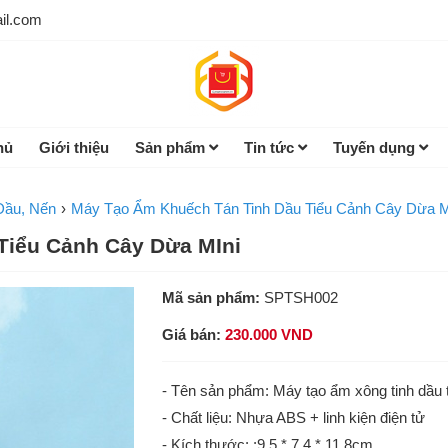
il.com
hủ
Giới thiệu
Sản phẩm
Tin tức
Tuyến dụng
Dầu, Nến
Máy Tạo Ẩm Khuếch Tán Tinh Dầu Tiểu Cảnh Cây Dừa M
Tiểu Cảnh Cây Dừa MIni
Mã sản phẩm:
SPTSH002
Giá bán:
230.000 VND
- Tên sản phẩm: Máy tạo ẩm xông tinh dầu t
- Chất liệu: Nhựa ABS + linh kiện điện tử
- Kích thước: :9.5 * 7.4 * 11.8cm