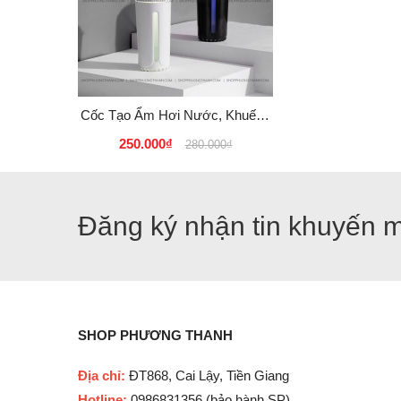
Cốc Tạo Ẩm Hơi Nước, Khuếch
Tán Tinh Dầu
250.000₫
280.000₫
Đăng ký nhận tin khuyến 
SHOP PHƯƠNG THANH
Địa chỉ:
ĐT868, Cai Lậy, Tiền Giang
Hotline:
0986831356 (bảo hành SP)