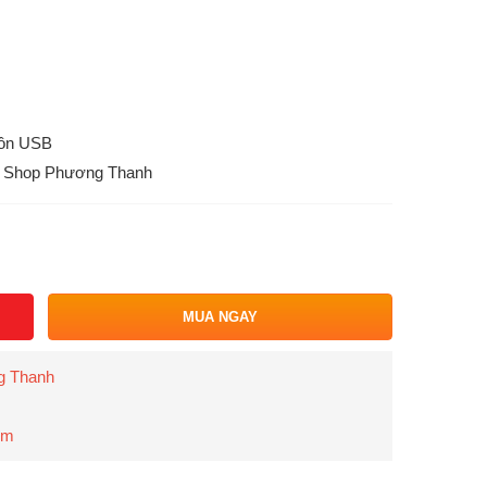
uồn USB
ại Shop Phương Thanh
MUA NGAY
g Thanh
om