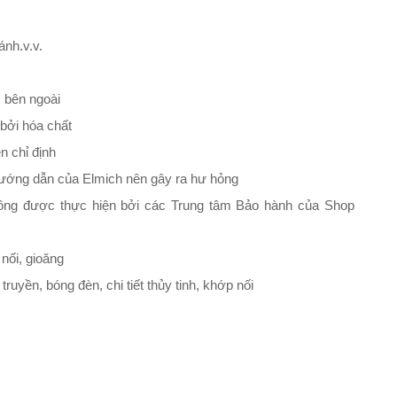
ánh.v.v.
c bên ngoài
 bởi hóa chất
n chỉ định
 hướng dẫn của Elmich nên gây ra hư hỏng
hông được thực hiện bởi các Trung tâm Bảo hành của Shop
nối, gioăng
ruyền, bóng đèn, chi tiết thủy tinh, khớp nối