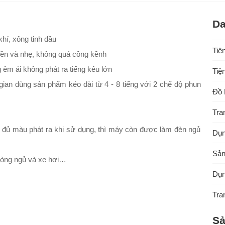
Da
í, xông tinh dầu
Tiệ
 bền và nhẹ, không quá cồng kềnh
 êm ái không phát ra tiếng kêu lớn
Tiệ
i gian dùng sản phẩm kéo dài từ 4 - 8 tiếng với 2 chế độ phun
Đồ 
Tra
.
g đủ màu phát ra khi sử dụng, thì máy còn được làm đèn ngủ
Dụn
Sản
phòng ngủ và xe hơi…
Dụn
Tra
Sả