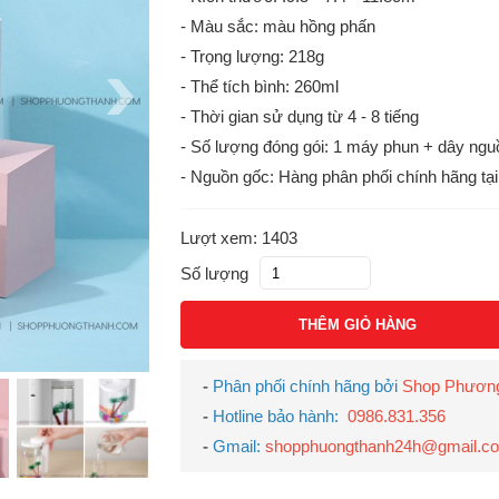
- Màu sắc: màu hồng phấn
- Trọng lượng: 218g
- Thể tích bình: 260ml
- Thời gian sử dụng từ 4 - 8 tiếng
- Số lượng đóng gói: 1 máy phun + dây ng
- Nguồn gốc: Hàng phân phối chính hãng t
Lượt xem: 1403
Số lượng
THÊM GIỎ HÀNG
-
Phân phối chính hãng bởi
Shop Phươn
-
Hotline bảo hành:
0986.831.356
-
Gmail:
shopphuongthanh24h@gmail.c