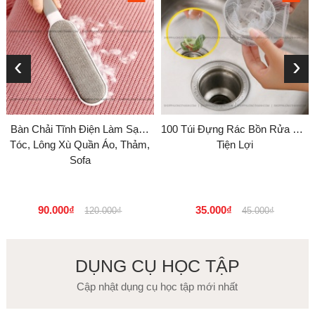
‹
›
Bàn Chải Tĩnh Điện Làm Sạch
100 Túi Đựng Rác Bồn Rửa Bát
Tóc, Lông Xù Quần Áo, Thảm,
Tiện Lợi
Sofa
90.000₫
35.000₫
120.000₫
45.000₫
DỤNG CỤ HỌC TẬP
Cập nhật dụng cụ học tập mới nhất