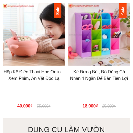
Sale
Sale
Hộp Kê Điện Thoại Học Online,
Kệ Đựng Bút, Đồ Dùng Cá
Xem Phim, Ăn Vặt Độc Lạ
Nhân 4 Ngăn Để Bàn Tiện Lợi
40.000₫
18.000₫
55.000₫
25.000₫
DỤNG CỤ LÀM VƯỜN