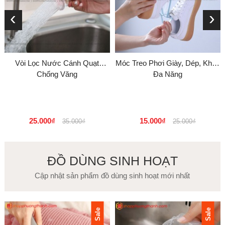
‹
›
Vòi Lọc Nước Cánh Quạt
Móc Treo Phơi Giày, Dép, Khăn
Chống Văng
Đa Năng
25.000₫
15.000₫
35.000₫
25.000₫
ĐỒ DÙNG SINH HOẠT
Cập nhật sản phẩm đồ dùng sinh hoạt mới nhất
Sale
Sale